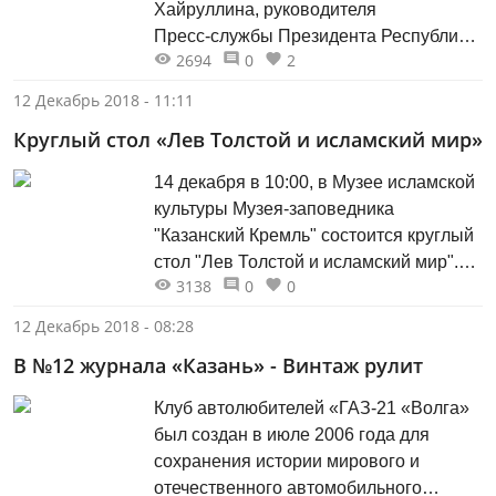
Хайруллина, руководителя
себя целиком декорациям и действу:
Пресс‑службы Президента Республики
под спектакль...
2694
0
2
Татарстан, знают многие. Его рабочий
день начинается в шесть утра, а
12 Декабрь 2018 - 11:11
заканчивается поздно вечером. У него
Круглый стол «Лев Толстой и исламский мир»
дипломатическая выдержка,
повышенная ответственность, он
14 декабря в 10:00, в Музее исламской
умеет находить общий язык с
культуры Музея-заповедника
журналистским корпусом.
"Казанский Кремль" состоится круглый
стол "Лев Толстой и исламский мир".
3138
0
0
Встреча пройдет в рамках
одноименной выставки. Круглый стол
12 Декабрь 2018 - 08:28
приглашает обсудить то, как Лев
В №12 журнала «Казань» - Винтаж рулит
Толстой воспринимал и оценивал
философию религиозных культур
Клуб автолюбителей «ГАЗ-21 «Волга»
Востока, и то влияние, которое он
был создан в июле 2006 года для
оказал на мусульманских
сохранения истории мирового и
интеллектуалов России....
отечественного автомобильного