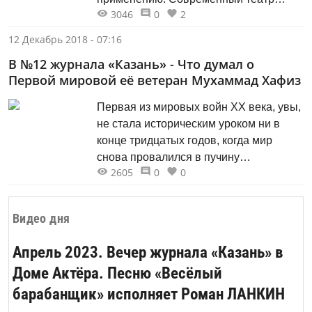
3046
0
2
щедро предлагает нам всё больше
зрительских прав. Он поднимает
12 Декабрь 2018 - 07:16
посетителей со стульев, позволяя
В №12 журнала «Казань» - Что думал о
раскрепощённо вторгаться в интимный
Первой мировой её ветеран Мухаммад Хафиз
внутренний мир театрального акта,
превращая недоступную сцену в
Первая из мировых войн ХХ века, увы,
свободные для посещения локации.
не стала историческим уроком ни в
конце тридцатых годов, когда мир
снова провалился в пучину
2605
0
0
кровопролития, ни в наши дни, когда
всё тот же мир постоянно балансирует
на грани мировой войны. Сколько же
Видео дня
надо ещё жертв, чтобы люди
отказались от войн как механизма...
Апрель 2023. Вечер журнала «Казань» в
Доме Актёра. Песню «Весёлый
барабанщик» исполняет Роман ЛАНКИН