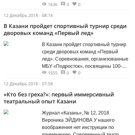
1636
0
0
транспорта в век информационных
технологий. Инициативная группа в то
12 Декабрь 2018 - 08:14
время состояла из двадцати одного
В Казани пройдет спортивный турнир среди
человека. С самого начала и по сей
дворовых команд «Первый лед»
день клуб возглавляет Фарид
Хайруллович Мухаметшин. Короткое
В Казани пройдет спортивный турнир
название объединения автолюбителей
среди дворовых команд «Первый
«Клуб-21» известно...
лед». Соревнования, организованные
МБУ «Подросток», посвящены 100-
1555
0
0
летию со дня рождения заслуженного
мастера спорта СССР, хоккеиста,
12 Декабрь 2018 - 07:58
футболиста и тренера Анатолия
«Кто без греха?»: первый иммерсивный
Тарасова. Турнир состоится в столице
театральный опыт Казани
Татарстана впервые. Игры пройдут на
трех открытых хоккейных площадках
Журнал «Казань», № 12, 2018
города, на базе школ №№70, 150 и
Вероника ЭЙДИНОВА У нашего
170....
воображения нет инструкции по
применению. Современный театр