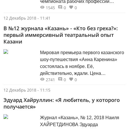
чемпионата рабочих профессий
1545
0
0
WorldSkills-2019. Актуальные вопросы
подготовки и проведения предстоящих
12 Декабрь 2018 - 11:41
церемоний чемпионата обсудили в
В №12 журнала «Казань» - «Кто без греха?»:
ходе выездного совещания с участием
первый иммерсивный театральный опыт
Мэра Казани Ильсура Метшина.
Казани
Мировой чемпионат по
профессиональному мастерству по
Мировая премьера первого казанского
стандартам WorldSkills соберет
шоу-путешествия «Анна Каренина»
молодых профессионалов из более 60
состоялась в ноябре. Её,
стран мира,...
действительно, ждали. Цена
2741
0
0
настораживала, реклама интриговала,
СМИ хранили тайны. Туманная
12 Декабрь 2018 - 11:15
репутация рассеялась, смелому
Эдуард Хайруллин: «Я любитель, у которого
замыслу фонда поддержки
получается»
современного искусства «Живой
город» была дана непривычная
Журнал «Казань», № 12, 2018 Наиля
театральная жизнь. В угоду искусству
ХАЙРЕТДИНОВА Эдуарда
старинный особняк Демидова отдал