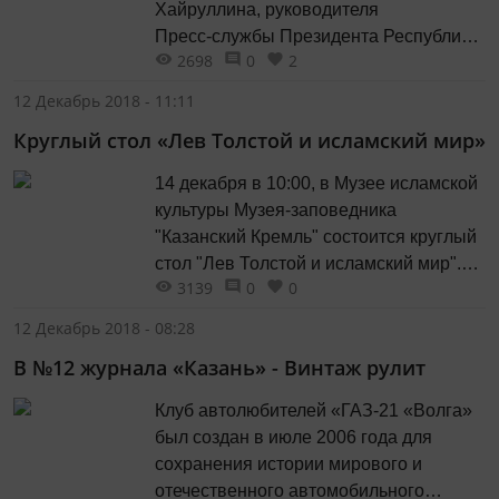
Хайруллина, руководителя
себя целиком декорациям и действу:
Пресс‑службы Президента Республики
под спектакль...
2698
0
2
Татарстан, знают многие. Его рабочий
день начинается в шесть утра, а
12 Декабрь 2018 - 11:11
заканчивается поздно вечером. У него
Круглый стол «Лев Толстой и исламский мир»
дипломатическая выдержка,
повышенная ответственность, он
14 декабря в 10:00, в Музее исламской
умеет находить общий язык с
культуры Музея-заповедника
журналистским корпусом.
"Казанский Кремль" состоится круглый
стол "Лев Толстой и исламский мир".
3139
0
0
Встреча пройдет в рамках
одноименной выставки. Круглый стол
12 Декабрь 2018 - 08:28
приглашает обсудить то, как Лев
В №12 журнала «Казань» - Винтаж рулит
Толстой воспринимал и оценивал
философию религиозных культур
Клуб автолюбителей «ГАЗ-21 «Волга»
Востока, и то влияние, которое он
был создан в июле 2006 года для
оказал на мусульманских
сохранения истории мирового и
интеллектуалов России....
отечественного автомобильного