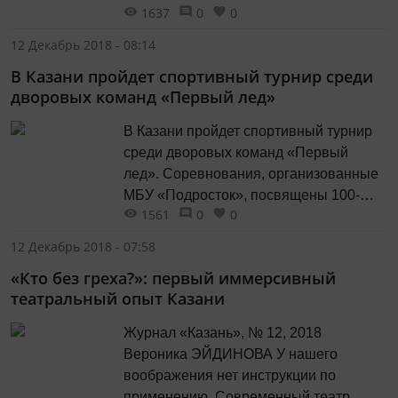
1637
0
0
транспорта в век информационных
технологий. Инициативная группа в то
12 Декабрь 2018 - 08:14
время состояла из двадцати одного
В Казани пройдет спортивный турнир среди
человека. С самого начала и по сей
дворовых команд «Первый лед»
день клуб возглавляет Фарид
Хайруллович Мухаметшин. Короткое
В Казани пройдет спортивный турнир
название объединения автолюбителей
среди дворовых команд «Первый
«Клуб-21» известно...
лед». Соревнования, организованные
МБУ «Подросток», посвящены 100-
1561
0
0
летию со дня рождения заслуженного
мастера спорта СССР, хоккеиста,
12 Декабрь 2018 - 07:58
футболиста и тренера Анатолия
«Кто без греха?»: первый иммерсивный
Тарасова. Турнир состоится в столице
театральный опыт Казани
Татарстана впервые. Игры пройдут на
трех открытых хоккейных площадках
Журнал «Казань», № 12, 2018
города, на базе школ №№70, 150 и
Вероника ЭЙДИНОВА У нашего
170....
воображения нет инструкции по
применению. Современный театр