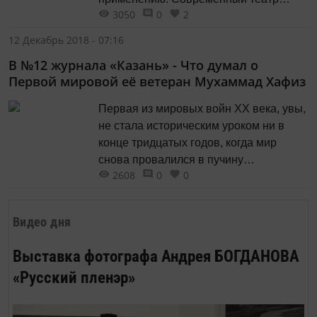
3050
0
2
щедро предлагает нам всё больше
зрительских прав. Он поднимает
12 Декабрь 2018 - 07:16
посетителей со стульев, позволяя
В №12 журнала «Казань» - Что думал о
раскрепощённо вторгаться в интимный
Первой мировой её ветеран Мухаммад Хафиз
внутренний мир театрального акта,
превращая недоступную сцену в
Первая из мировых войн ХХ века, увы,
свободные для посещения локации.
не стала историческим уроком ни в
конце тридцатых годов, когда мир
снова провалился в пучину
2608
0
0
кровопролития, ни в наши дни, когда
всё тот же мир постоянно балансирует
на грани мировой войны. Сколько же
Видео дня
надо ещё жертв, чтобы люди
отказались от войн как механизма...
Выставка фотографа Андрея БОГДАНОВА
«Русский пленэр»