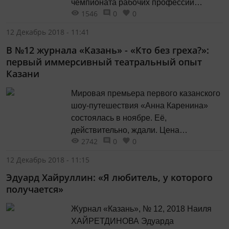
чемпионата рабочих профессий
1546
0
0
WorldSkills-2019. Актуальные вопросы
подготовки и проведения предстоящих
12 Декабрь 2018 - 11:41
церемоний чемпионата обсудили в
В №12 журнала «Казань» - «Кто без греха?»:
ходе выездного совещания с участием
первый иммерсивный театральный опыт
Мэра Казани Ильсура Метшина.
Казани
Мировой чемпионат по
профессиональному мастерству по
Мировая премьера первого казанского
стандартам WorldSkills соберет
шоу-путешествия «Анна Каренина»
молодых профессионалов из более 60
состоялась в ноябре. Её,
стран мира,...
действительно, ждали. Цена
2742
0
0
настораживала, реклама интриговала,
СМИ хранили тайны. Туманная
12 Декабрь 2018 - 11:15
репутация рассеялась, смелому
Эдуард Хайруллин: «Я любитель, у которого
замыслу фонда поддержки
получается»
современного искусства «Живой
город» была дана непривычная
Журнал «Казань», № 12, 2018 Наиля
театральная жизнь. В угоду искусству
ХАЙРЕТДИНОВА Эдуарда
старинный особняк Демидова отдал