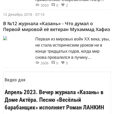
3050
0
2
щедро предлагает нам всё больше
зрительских прав. Он поднимает
12 Декабрь 2018 - 07:16
посетителей со стульев, позволяя
В №12 журнала «Казань» - Что думал о
раскрепощённо вторгаться в интимный
Первой мировой её ветеран Мухаммад Хафиз
внутренний мир театрального акта,
превращая недоступную сцену в
Первая из мировых войн ХХ века, увы,
свободные для посещения локации.
не стала историческим уроком ни в
конце тридцатых годов, когда мир
снова провалился в пучину
2606
0
0
кровопролития, ни в наши дни, когда
всё тот же мир постоянно балансирует
на грани мировой войны. Сколько же
Видео дня
надо ещё жертв, чтобы люди
отказались от войн как механизма...
Апрель 2023. Вечер журнала «Казань» в
Доме Актёра. Песню «Весёлый
барабанщик» исполняет Роман ЛАНКИН