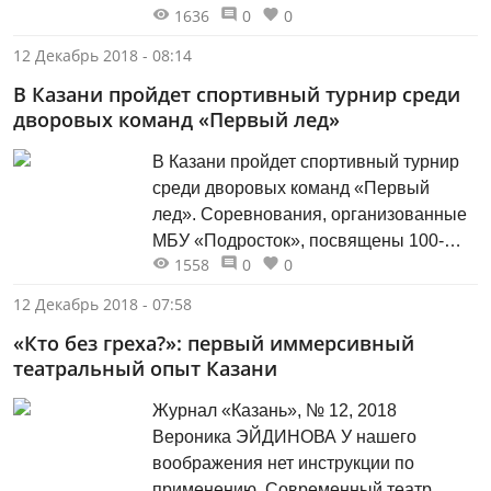
1636
0
0
транспорта в век информационных
технологий. Инициативная группа в то
12 Декабрь 2018 - 08:14
время состояла из двадцати одного
В Казани пройдет спортивный турнир среди
человека. С самого начала и по сей
дворовых команд «Первый лед»
день клуб возглавляет Фарид
Хайруллович Мухаметшин. Короткое
В Казани пройдет спортивный турнир
название объединения автолюбителей
среди дворовых команд «Первый
«Клуб-21» известно...
лед». Соревнования, организованные
МБУ «Подросток», посвящены 100-
1558
0
0
летию со дня рождения заслуженного
мастера спорта СССР, хоккеиста,
12 Декабрь 2018 - 07:58
футболиста и тренера Анатолия
«Кто без греха?»: первый иммерсивный
Тарасова. Турнир состоится в столице
театральный опыт Казани
Татарстана впервые. Игры пройдут на
трех открытых хоккейных площадках
Журнал «Казань», № 12, 2018
города, на базе школ №№70, 150 и
Вероника ЭЙДИНОВА У нашего
170....
воображения нет инструкции по
применению. Современный театр