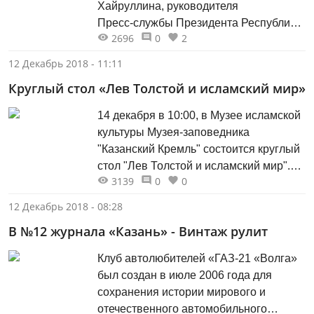
Хайруллина, руководителя
себя целиком декорациям и действу:
Пресс‑службы Президента Республики
под спектакль...
2696
0
2
Татарстан, знают многие. Его рабочий
день начинается в шесть утра, а
12 Декабрь 2018 - 11:11
заканчивается поздно вечером. У него
Круглый стол «Лев Толстой и исламский мир»
дипломатическая выдержка,
повышенная ответственность, он
14 декабря в 10:00, в Музее исламской
умеет находить общий язык с
культуры Музея-заповедника
журналистским корпусом.
"Казанский Кремль" состоится круглый
стол "Лев Толстой и исламский мир".
3139
0
0
Встреча пройдет в рамках
одноименной выставки. Круглый стол
12 Декабрь 2018 - 08:28
приглашает обсудить то, как Лев
В №12 журнала «Казань» - Винтаж рулит
Толстой воспринимал и оценивал
философию религиозных культур
Клуб автолюбителей «ГАЗ-21 «Волга»
Востока, и то влияние, которое он
был создан в июле 2006 года для
оказал на мусульманских
сохранения истории мирового и
интеллектуалов России....
отечественного автомобильного