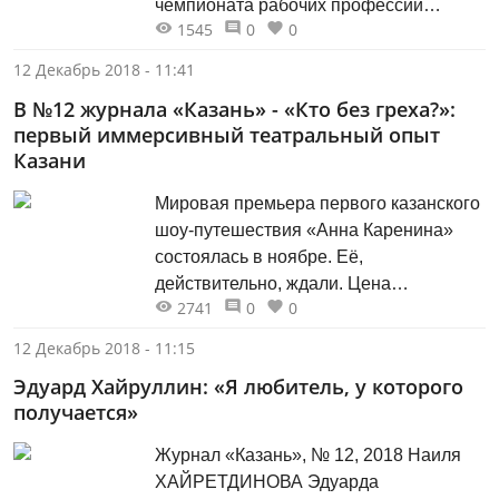
чемпионата рабочих профессий
1545
0
0
WorldSkills-2019. Актуальные вопросы
подготовки и проведения предстоящих
12 Декабрь 2018 - 11:41
церемоний чемпионата обсудили в
В №12 журнала «Казань» - «Кто без греха?»:
ходе выездного совещания с участием
первый иммерсивный театральный опыт
Мэра Казани Ильсура Метшина.
Казани
Мировой чемпионат по
профессиональному мастерству по
Мировая премьера первого казанского
стандартам WorldSkills соберет
шоу-путешествия «Анна Каренина»
молодых профессионалов из более 60
состоялась в ноябре. Её,
стран мира,...
действительно, ждали. Цена
2741
0
0
настораживала, реклама интриговала,
СМИ хранили тайны. Туманная
12 Декабрь 2018 - 11:15
репутация рассеялась, смелому
Эдуард Хайруллин: «Я любитель, у которого
замыслу фонда поддержки
получается»
современного искусства «Живой
город» была дана непривычная
Журнал «Казань», № 12, 2018 Наиля
театральная жизнь. В угоду искусству
ХАЙРЕТДИНОВА Эдуарда
старинный особняк Демидова отдал