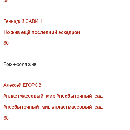
58
Геннадий САВИН
Но жив ещё последний эскадрон
60
Рок-н-ролл жив
Алексей ЕГОРОВ
#пластмассовый_мир #несбыточный_сад
#несбыточный_мир #пластмассовый_сад
68