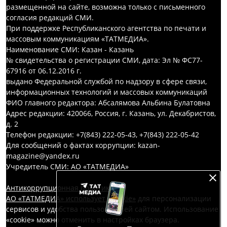
размещенной на сайте, возможна только с письменного
согласия редакций СМИ.
При поддержке Республиканского агентства по печати и
массовым коммуникациям «ТАТМЕДИА».
Наименование СМИ: Казан - Казань
№ свидетельства о регистрации СМИ, дата: Эл № ФС77-
67916 от 06.12.2016 г.
выдано Федеральной службой по надзору в сфере связи,
информационных технологий и массовых коммуникаций
ФИО главного редактора: Абсалямова Альбина Булатовна
Адрес редакции: 420066, Россия, г. Казань, ул. Декабристов,
д. 2
Телефон редакции: +7(843) 222-05-43, +7(843) 222-05-42
Для сообщений о фактах коррупции: kazan-
magazine@yandex.ru
Учредитель СМИ: АО «ТАТМЕДИА»
Антикоррупционная политика
АО «ТАТМЕДИА» использует «cookie»
для персонализации
сервисов и удобства пользователей сайтом. Использование
«cookie» можно отменить в настройках браузера.